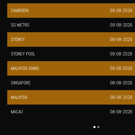
TOTOMACAU 1300
09-08-2026
TOTOMACAU 1600
09-08-2026
TOTOMACAU 1900
08-08-2026
TOTOMACAU 2200
08-08-2026