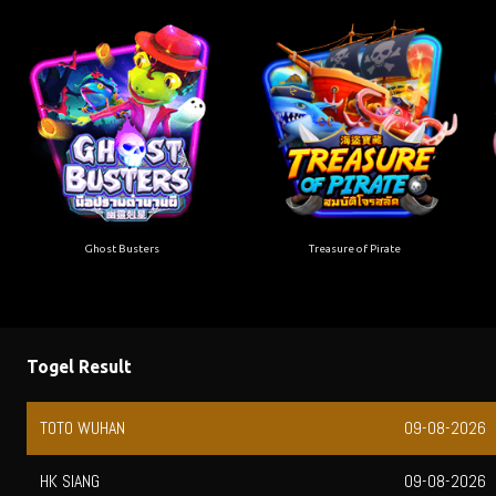
Ghost Busters
Treasure of Pirate
Togel Result
QATAR
08-08-2026
HONGKONG
08-08-2026
TOTOMACAU 0000
09-08-2026