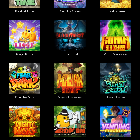
Book of Time
Gronk's Gems
Frank's Farm
Magic Piggy
Bloodthirst
Ronin Stackways
Fear the Dark
Mayan Stackways
Beast Below