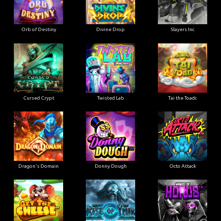
Orb of Destiny
Divine Drop
Slayers Inc
Cursed Crypt
Twisted Lab
Tai the Toadc
Dragon's Domain
Donny Dough
Octo Attack