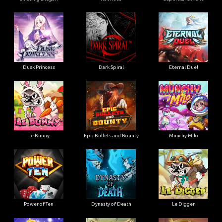
Dusk Princess
Dark Spiral
Eternal Duel
Le Bunny
Epic Bullets and Bounty
Munchy Milo
Power of Ten
Dynasty of Death
Le Digger