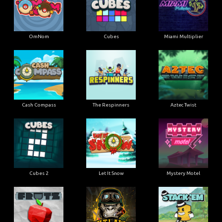
OmNom
Cubes
Miami Multiplier
Cash Compass
The Respinners
Aztec Twist
Cubes 2
Let It Snow
Mystery Motel