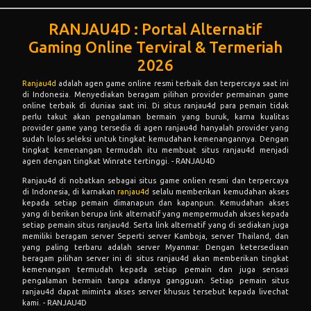
RANJAU4D : Portal Alternatif
Gaming Online Terviral & Termeriah
2026
Ranjau4d
adalah agen game online resmi terbaik dan terpercaya saat ini
di Indonesia. Menyediakan beragam pilihan provider permainan game
online terbaik di duniaa saat ini. Di situs ranjau4d para pemain tidak
perlu takut akan pengalaman bermain yang buruk, karna kualitas
provider game yang tersedia di agen ranjau4d hanyalah provider yang
sudah lolos seleksi untuk tingkat kemudahan kemenangannya. Dengan
tingkat kemenangan termudah itu membuat situs ranjau4d menjadi
agen dengan tingkat Winrate tertinggi. - RANJAU4D
Ranjau4d di nobatkan sebagai situs game onlien resmi dan terpercaya
di Indonesia, di karnakan
ranjau4d
selalu memberikan kemudahan akses
kepada setiap pemain dimanapun dan kapanpun. Kemudahan akses
yang di berikan berupa link alternatif yang mempermudah akses kepada
setiap pemain situs ranjau4d. Serta link alternatif yang di sediakan juga
memiliki beragam server Seperti server Kamboja, server Thailand, dan
yang paling terbaru adalah server Myanmar. Dengan ketersediaan
beragam pilihan server ini di situs ranjau4d akan memberikan tingkat
kemenangan termudah kepada setiap pemain dan juga sensasi
pengalaman bermain tanpa adanya gangguan. Setiap pemain situs
ranjau4d dapat miminta akses server khusus tersebut kepada livechat
kami. - RANJAU4D