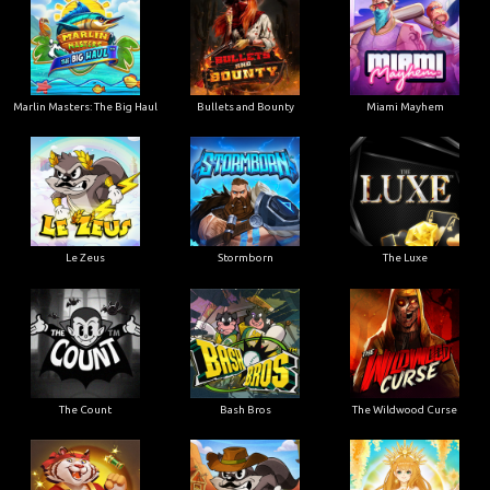
Marlin Masters: The Big Haul
Bullets and Bounty
Miami Mayhem
Le Zeus
Stormborn
The Luxe
The Count
Bash Bros
The Wildwood Curse