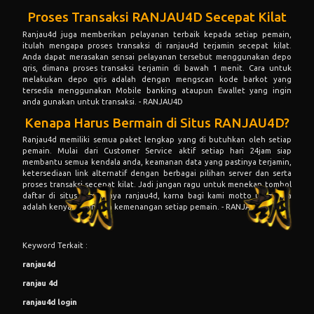
Proses Transaksi RANJAU4D Secepat Kilat
Ranjau4d juga memberikan pelayanan terbaik kepada setiap pemain,
itulah mengapa proses transaksi di ranjau4d terjamin secepat kilat.
Anda dapat merasakan sensai pelayanan tersebut menggunakan depo
qris, dimana proses transaksi terjamin di bawah 1 menit. Cara untuk
melakukan depo qris adalah dengan mengscan kode barkot yang
tersedia menggunakan Mobile banking ataupun Ewallet yang ingin
anda gunakan untuk transaksi. - RANJAU4D
Kenapa Harus Bermain di Situs RANJAU4D?
Ranjau4d memiliki semua paket lengkap yang di butuhkan oleh setiap
pemain. Mulai dari Customer Service aktif setiap hari 24jam siap
membantu semua kendala anda, keamanan data yang pastinya terjamin,
ketersediaan link alternatif dengan berbagai pilihan server dan serta
proses transaksi secepat kilat. Jadi jangan ragu untuk menekan tombol
daftar di situs terpercaya ranjau4d, karna bagi kami motto utamanya
adalah kenyamanan dan kemenangan setiap pemain. - RANJAU4D
Keyword Terkait :
ranjau4d
ranjau 4d
ranjau4d login