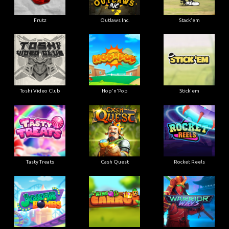
Frutz
Outlaws Inc.
Stack'em
Toshi Video Club
Hop'n'Pop
Stick'em
Tasty Treats
Cash Quest
Rocket Reels