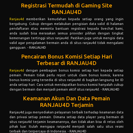
Registrasi Termudah di Gaming Site
RANJAU4D
Ranjau4d
memberikan kemudahan kepada setiap orang yang ingin
bergabung. Cukup dengan melakukan pengisian data valid di halaman
pendaftaran atau meminta bantuan registrasi kepada livechat kami,
anda sudah bisa merasakan semua provider pilihan dengan tingkat
kemenangan tertinggi situs ranjau4d. Pastikan juga untuk mengisi data
valid agar pengalaman bermain anda di situs ranjau4d tidak mengalami
gangguan. - RANJAU4D
Pencairan Bonus Komisi Setiap Hari
Terbesar di RANJAU4D
Ranjau4d
dengan pembagian bonus komisi setiap hari kepada setiap
pemain. Pemain tidak perlu repot untuk claim bonus komisi, karena
bonus komisi yang tersedia di situs ranjau4d di bagikan langsung ke ID
anda setiap hari. Cara untuk mendapatkan bonus komisi hanyalah cukup
dengan bermain dan menjadi pemain aktif situs ranjau4d. - RANJAU4D
Keamanan Akun Dan Data Pemain
RANJAU4D Terjamin
Ranjau4d juga menyediakan pelayanan terbaik terhadap keamanan data
dan privasi setiap pemain. Dimana setiap data player yang bermain di
situs ranjau4d terjamin keamanannya, dan tidak akan bisa di retas oleh
pihak luar. Itulah mengapa ranjau4d menjadi salah satu situs resmi
terbaik dan terpercaya di Indonesia. - RANJAU4D