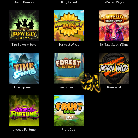
Joker Bombs
King Carrot
Warrior Ways
The Bowery Boys
Harvest Wilds
Buffalo Stack'n'Sync
Time Spinners
Forest Fortune
Born Wild
Undead Fortune
Fruit Duel