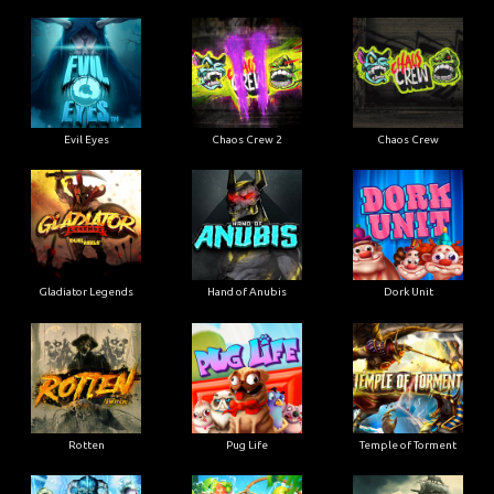
Evil Eyes
Chaos Crew 2
Chaos Crew
Gladiator Legends
Hand of Anubis
Dork Unit
Rotten
Pug Life
Temple of Torment