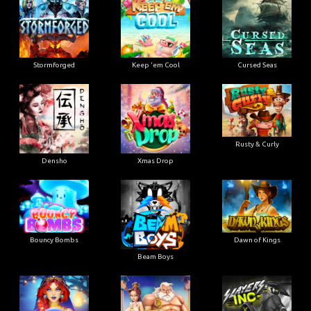
Stormforged
Keep 'em Cool
Cursed Seas
Rusty & Curly
Densho
Xmas Drop
Bouncy Bombs
Dawn of Kings
Beam Boys