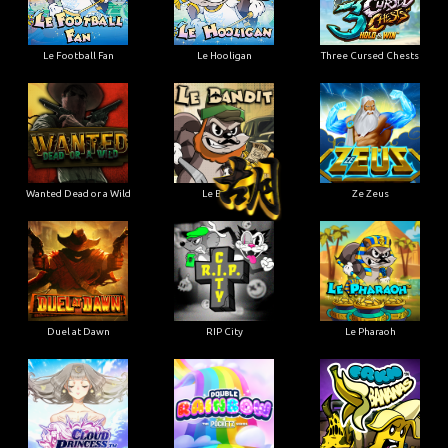
Le Football Fan
Le Hooligan
Three Cursed Chests
Wanted Dead or a Wild
Le Bandit
Ze Zeus
Duel at Dawn
RIP City
Le Pharaoh