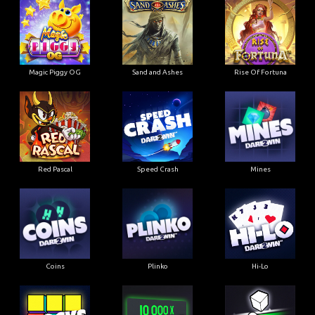
Magic Piggy OG
Sand and Ashes
Rise Of Fortuna
Red Pascal
Speed Crash
Mines
Coins
Plinko
Hi-Lo