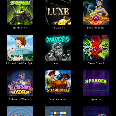
Spinman H.V
The Luxe H.V
Eye of Medusa
Aiko and the Wind Spirit
Invictus
Chaos Crew 3
Alchemist Wonders
Steamrunners
Xpander