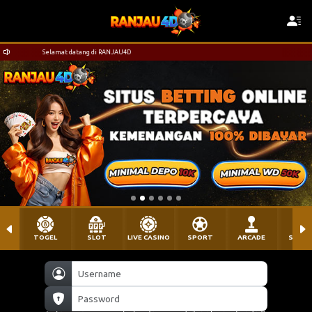
Selamat datang di RANJAU4D
TOGEL
SLOT
LIVE CASINO
SPORT
ARCADE
SABU