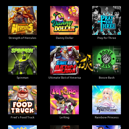
Strength of Hercules
Danny Dollar
Pray for Three
Ultimate Slot of America
Booze Bash
Spinman
Le King
Fred's Food Truck
Rainbow Princess