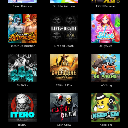
Cloud Princess
Double Rainbow
FRKN Bananas
Fist Of Destruction
Life and Death
Jelly Slice
SixSixSix
2 Wild 2 Die
Le Viking
ITERO
Cash Crew
Keep'em