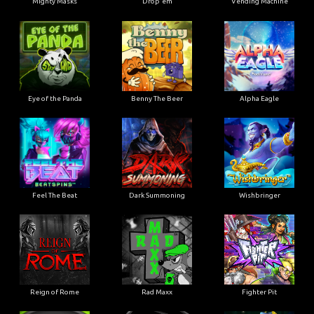
Mighty Masks
Drop'em
Vending Machine
Eye of the Panda
Benny The Beer
Alpha Eagle
Feel The Beat
Dark Summoning
Wishbringer
Reign of Rome
Rad Maxx
Fighter Pit