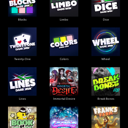
Blocks
Limbo
Dice
Twenty-One
Colors
Wheel
Lines
Immortal Desire
Break Bones