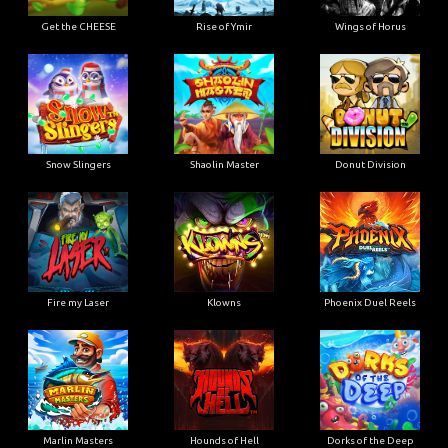
Get the CHEESE
Rise of Ymir
Wings of Horus
Snow Slingers
Shaolin Master
Donut Division
Fire my Laser
Klowns
Phoenix Duel Reels
Marlin Masters
Hounds of Hell
Dorks of the Deep