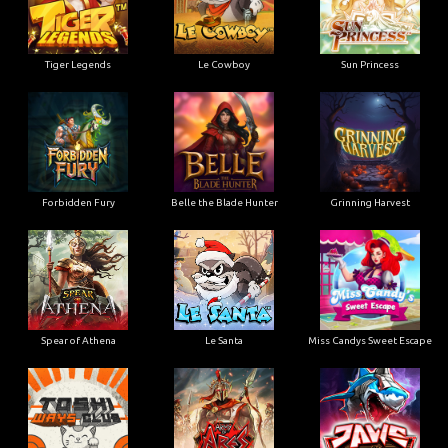
Tiger Legends
Le Cowboy
Sun Princess
Forbidden Fury
Belle the Blade Hunter
Grinning Harvest
Spear of Athena
Le Santa
Miss Candys Sweet Escape