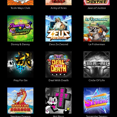
Toshi Ways Club
Army of Ares
Jaws of Justice
Donny & Danny
Zeus Ze Zecond
Le Fisherman
Pray For Six
Deal With Death
Circle Of Life
Smoking Dragon
Hot Ross
Superstar Sevens